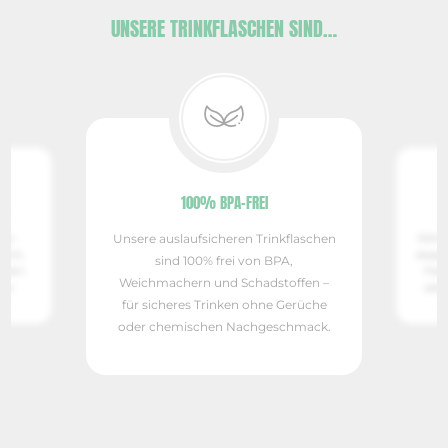
UNSERE TRINKFLASCHEN SIND…
100% BPA-FREI
ER
Unsere auslaufsicheren Trinkflaschen
ig –
Dank d
dicht,
doppel
sind 100% frei von BPA,
ranzen
Flasc
Weichmachern und Schadstoffen –
len.
absol
für sicheres Trinken ohne Gerüche
oder chemischen Nachgeschmack.