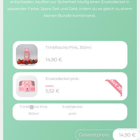
entschieden, kauften zur Sicherheit häufig einen Ersatzdeckel in
passender Farbe. Spare Zeit und Geld, indem du es gleich zu einem
kleinen Bundle kombinierst.
Trinkflasche Pink, 350ml
14,90
€
Ersatzdeckel pink
SAVE 20%
6,90
€
5,52
€
Trinkflasche Pink,
Ersatzdeckel
350ml
pink
14,90
€