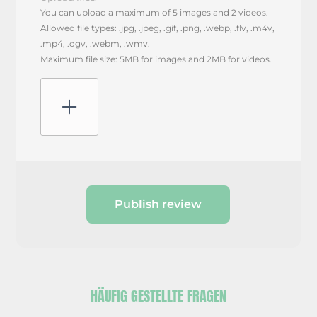
You can upload a maximum of 5 images and 2 videos.
Allowed file types: .jpg, .jpeg, .gif, .png, .webp, .flv, .m4v,
.mp4, .ogv, .webm, .wmv.
Maximum file size: 5MB for images and 2MB for videos.
Publish review
HÄUFIG GESTELLTE FRAGEN